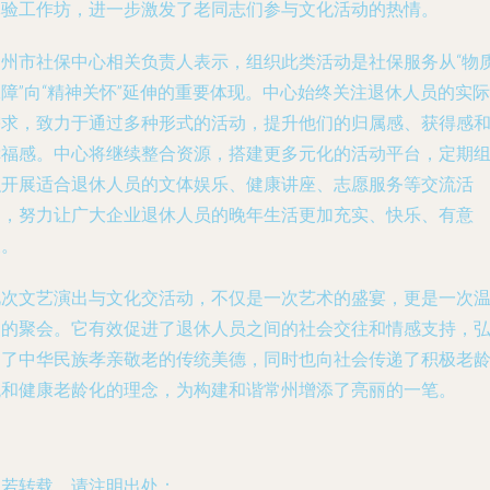
体验工作坊，进一步激发了老同志们参与文化活动的热情。
常州市社保中心相关负责人表示，组织此类活动是社保服务从“物
障”向“精神关怀”延伸的重要体现。中心始终关注退休人员的实际
需求，致力于通过多种形式的活动，提升他们的归属感、获得感
幸福感。中心将继续整合资源，搭建更多元化的活动平台，定期
织开展适合退休人员的文体娱乐、健康讲座、志愿服务等交流活
动，努力让广大企业退休人员的晚年生活更加充实、快乐、有意
义。
此次文艺演出与文化交活动，不仅是一次艺术的盛宴，更是一次
暖的聚会。它有效促进了退休人员之间的社会交往和情感支持，
扬了中华民族孝亲敬老的传统美德，同时也向社会传递了积极老
观和健康老龄化的理念，为构建和谐常州增添了亮丽的一笔。
如若转载，请注明出处：