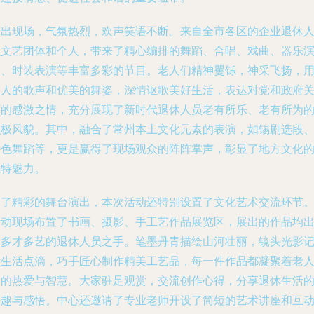
演出现场，气氛热烈，欢声笑语不断。来自全市各区的企业退休
员文艺团体和个人，带来了精心编排的舞蹈、合唱、戏曲、器乐
奏、时装表演等丰富多彩的节目。老人们精神矍铄，神采飞扬，
动人的歌声和优美的舞姿，深情讴歌美好生活，表达对党和政府
怀的感激之情，充分展现了新时代退休人员老有所乐、老有所为
积极风貌。其中，融合了常州本土文化元素的表演，如锡剧选段
特色舞蹈等，更是赢得了现场观众的阵阵掌声，彰显了地方文化
独特魅力。
除了精彩的舞台演出，本次活动还特别设置了文化艺术交流环节
活动现场布置了书画、摄影、手工艺作品展览区，展出的作品均
自多才多艺的退休人员之手。笔墨丹青描绘山河壮丽，镜头光影
录生活点滴，巧手匠心制作精美工艺品，每一件作品都凝聚着老
们的热爱与智慧。大家驻足观赏，交流创作心得，分享退休生活
乐趣与感悟。中心还邀请了专业老师开设了简短的艺术讲座和互