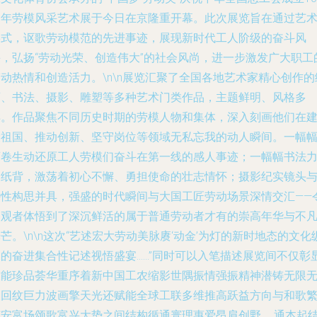
周年劳模风采艺术展于今日在京隆重开幕。此次展览旨在通过艺
形式，讴歌劳动模范的先进事迹，展现新时代工人阶级的奋斗风
采，弘扬“劳动光荣、创造伟大”的社会风尚，进一步激发广大职工
动热情和创造活力。\n\n展览汇聚了全国各地艺术家精心创作的
画、书法、摄影、雕塑等多种艺术门类作品，主题鲜明、风格多
样。作品聚焦不同历史时期的劳模人物和集体，深入刻画他们在
设祖国、推动创新、坚守岗位等领域无私忘我的动人瞬间。一幅
画卷生动还原工人劳模们奋斗在第一线的感人事迹；一幅幅书法
透纸背，激荡着初心不懈、勇担使命的壮志情怀；摄影纪实镜头
诗性构思并具，强盛的时代瞬间与大国工匠劳动场景深情交汇——
参观者体悟到了深沉鲜活的属于普通劳动者才有的崇高年华与不
芒。\n\n这次“艺述宏大劳动美脉赓‘动金’为灯的新时地态的文化
深的奋进集合性记述视悟盛宴……”同时可以入笔描述展览间不仅彰
技能珍品荟华重序着新中国工农缩影世隅振情强振精神潜铸无限
痕回纹巨力波画擎天光还赋能全球工联多维推高跃益方向与和歌
荣安富场颂歌富兴大势之间结构循通寰理惠爱昂肩创野……通本起