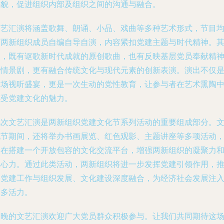
风貌，促进组织内部及组织之间的沟通与融合。
文艺汇演将涵盖歌舞、朗诵、小品、戏曲等多种艺术形式，节目
由两新组织成员自编自导自演，内容紧扣党建主题与时代精神。
中，既有讴歌新时代成就的原创歌曲，也有反映基层党员奉献精
的情景剧，更有融合传统文化与现代元素的创新表演。演出不仅
一场视听盛宴，更是一次生动的党性教育，让参与者在艺术熏陶
感受党建文化的魅力。
此次文艺汇演是两新组织党建文化节系列活动的重要组成部分。
化节期间，还将举办书画展览、红色观影、主题讲座等多项活动
旨在搭建一个开放包容的文化交流平台，增强两新组织的凝聚力
向心力。通过此类活动，两新组织将进一步发挥党建引领作用，
动党建工作与组织发展、文化建设深度融合，为经济社会发展注
更多活力。
明晚的文艺汇演欢迎广大党员群众积极参与。让我们共同期待这