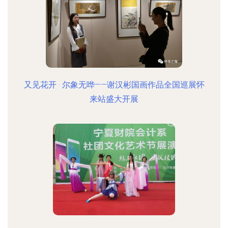
又见花开 · 尔象无哗——谢汉彬国画作品全国巡展怀
来站盛大开展